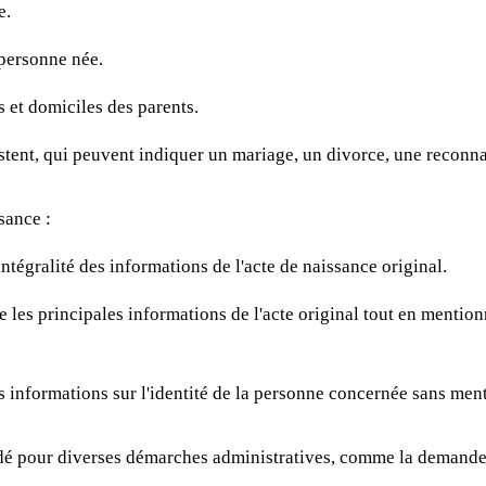
e.
 personne née.
 et domiciles des parents.
istent, qui peuvent indiquer un mariage, un divorce, une reconn
sance :
'intégralité des informations de l'acte de naissance original.
se les principales informations de l'acte original tout en mention
s informations sur l'identité de la personne concernée sans menti
é pour diverses démarches administratives, comme la demande d