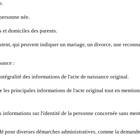
e.
 personne née.
 et domiciles des parents.
istent, qui peuvent indiquer un mariage, un divorce, une reconn
sance :
'intégralité des informations de l'acte de naissance original.
se les principales informations de l'acte original tout en mention
s informations sur l'identité de la personne concernée sans menti
é pour diverses démarches administratives, comme la demande d