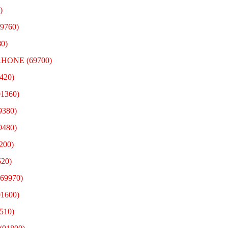
)
9760)
80)
-RHONE (69700)
420)
01360)
9380)
9480)
200)
520)
69970)
01600)
510)