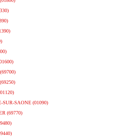
(01800)
330)
390)
1390)
)
00)
01600)
(69700)
(69250)
01120)
E-SUR-SAONE (01090)
ER (69770)
9480)
9440)