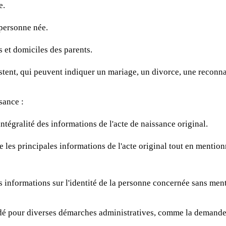
e.
 personne née.
 et domiciles des parents.
istent, qui peuvent indiquer un mariage, un divorce, une reconn
sance :
'intégralité des informations de l'acte de naissance original.
se les principales informations de l'acte original tout en mention
s informations sur l'identité de la personne concernée sans menti
é pour diverses démarches administratives, comme la demande d