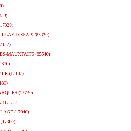
0)
230)
17320)
UR-LAY-DISSAIS (85320)
7137)
-LES-MAUXFAITS (85540)
5370)
MER (17137)
180)
BARQUES (17730)
 (17138)
PLAGE (17940)
(17300)