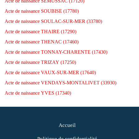
Acte de naissance SEMUSSAC (17120)
Acte de naissance SOUBISE (17780)
Acte de naissance SOULAC-SUR-MER (33780)
Acte de naissance THAIRE (17290)
Acte de naissance THENAC (17460)
Acte de naissance TONNAY-CHARENTE (17430)
Acte de naissance TRIZAY (17250)
Acte de naissance VAUX-SUR-MER (17640)
Acte de naissance VENDAYS-MONTALIVET (33930)
Acte de naissance YVES (17340)
Accueil
Politique de confidentialité